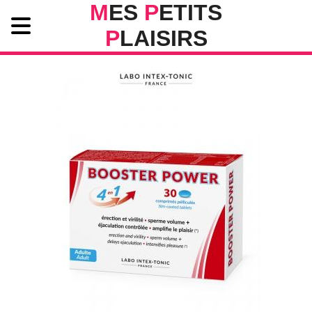
M
ES
P
ETITS
P
LAISIRS