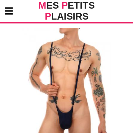
M
ES
P
ETITS
P
LAISIRS