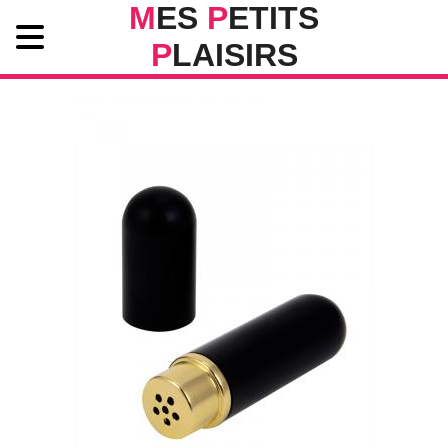
M
ES
P
ETITS
P
LAISIRS