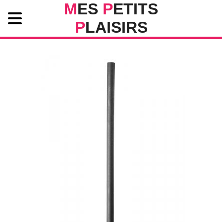
M
ES
P
ETITS
P
LAISIRS